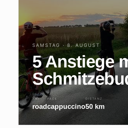
SAMSTAG · 8. AUGUST
5 Anstiege m
Schmitzebu
ART
PACE
DISTANZ
road
cappuccino
50
km